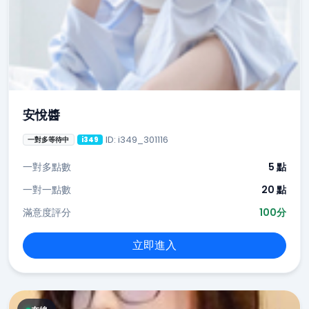
安悅醬
ID: i349_301116
一對多等待中
i349
一對多點數
5 點
一對一點數
20 點
滿意度評分
100分
立即進入