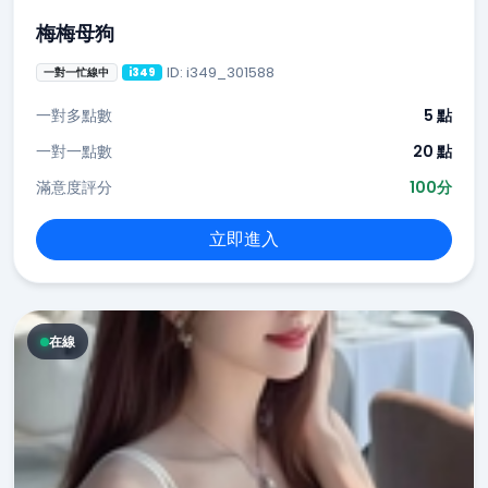
梅梅母狗
ID: i349_301588
一對一忙線中
i349
一對多點數
5 點
一對一點數
20 點
滿意度評分
100分
立即進入
在線