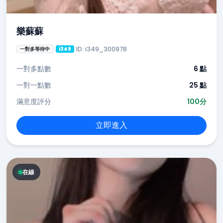
樂蘇蘇
ID: i349_300978
一對多等待中
i349
一對多點數
6 點
一對一點數
25 點
滿意度評分
100分
立即進入
在線