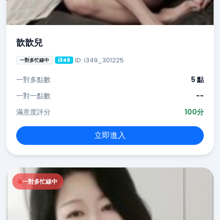
歆歆兒
ID: i349_301225
一對多忙線中
i349
一對多點數
5 點
一對一點數
--
滿意度評分
100分
立即進入
一對多忙線中