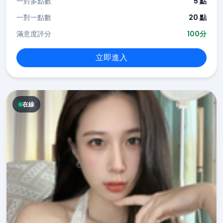
一對多點數
5 點
一對一點數
20 點
滿意度評分
100分
立即進入
在線