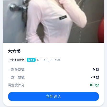
六六美
ID: i349_301606
一對多等待中
i349
一對多點數
5 點
一對一點數
20 點
滿意度評分
100分
立即進入