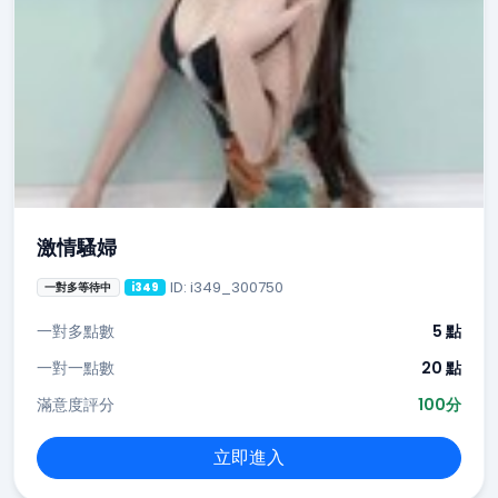
激情騷婦
ID: i349_300750
一對多等待中
i349
一對多點數
5 點
一對一點數
20 點
滿意度評分
100分
立即進入