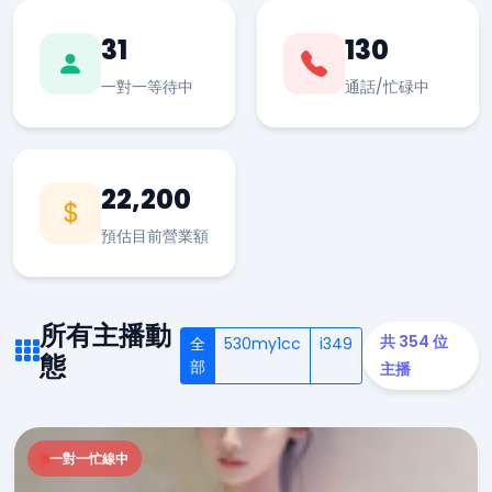
31
130
一對一等待中
通話/忙碌中
22,200
預估目前營業額
所有主播動
共 354 位
全
530my1cc
i349
態
部
主播
一對一忙線中