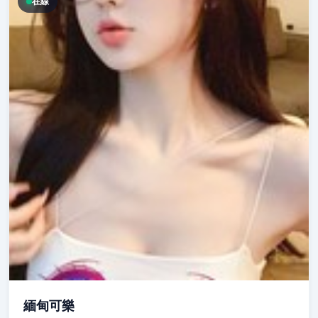
在線
緬甸可樂