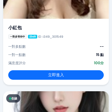
小紅包
ID: i349_301549
一對多等待中
i349
一對多點數
--
一對一點數
15 點
滿意度評分
100分
立即進入
在線