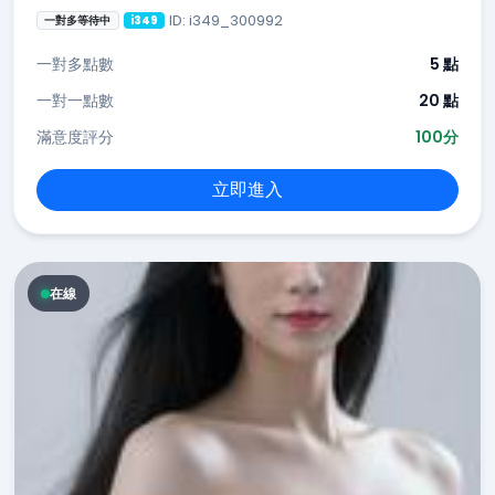
ID: i349_300992
一對多等待中
i349
一對多點數
5 點
一對一點數
20 點
滿意度評分
100分
立即進入
在線