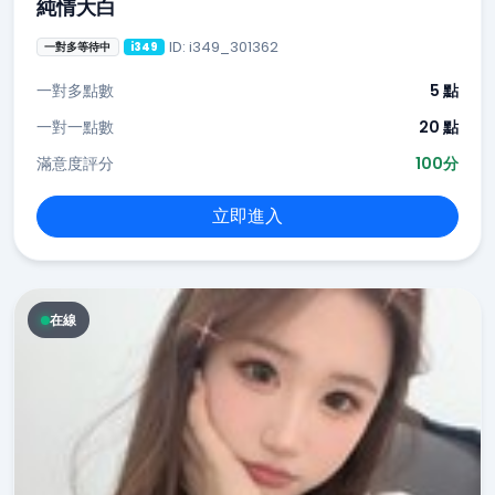
純情大白
ID: i349_301362
一對多等待中
i349
一對多點數
5 點
一對一點數
20 點
滿意度評分
100分
立即進入
在線