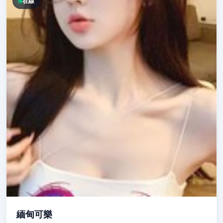
在線
緬甸可樂