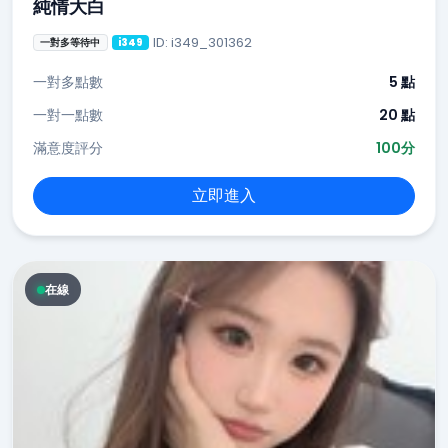
純情大白
ID: i349_301362
一對多等待中
i349
一對多點數
5 點
一對一點數
20 點
滿意度評分
100分
立即進入
在線