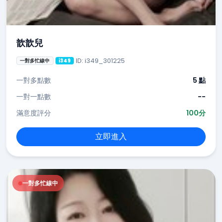
歆歆兒
ID: i349_301225
一對多忙線中
i349
一對多點數
5 點
一對一點數
--
滿意度評分
100分
立即進入
一對多忙線中