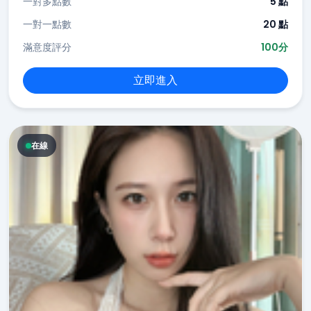
一對多點數
5 點
一對一點數
20 點
滿意度評分
100分
立即進入
在線