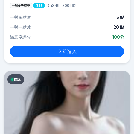
ID: i349_300992
一對多等待中
i349
一對多點數
5 點
一對一點數
20 點
滿意度評分
100分
立即進入
在線