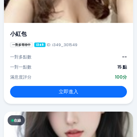
小紅包
ID: i349_301549
一對多等待中
i349
一對多點數
--
一對一點數
15 點
滿意度評分
100分
立即進入
在線