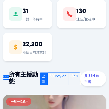
31
130
一對一等待中
通話/忙碌中
22,200
預估目前營業額
所有主播動
共 354 位
全
530my1cc
i349
態
部
主播
一對一忙線中