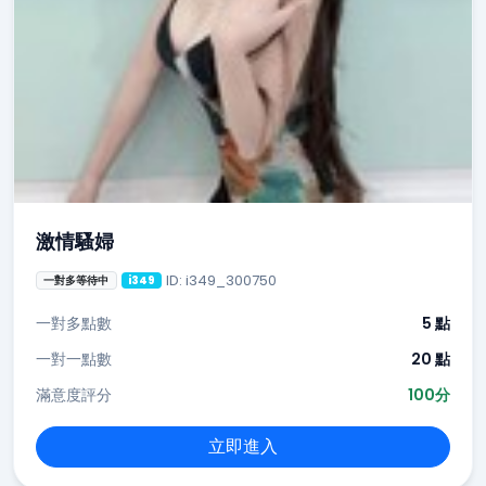
激情騷婦
ID: i349_300750
一對多等待中
i349
一對多點數
5 點
一對一點數
20 點
滿意度評分
100分
立即進入