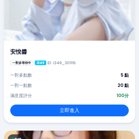
安悅醬
ID: i349_301116
一對多等待中
i349
一對多點數
5 點
一對一點數
20 點
滿意度評分
100分
立即進入