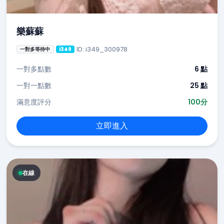
樂蘇蘇
ID: i349_300978
一對多等待中
i349
一對多點數
6 點
一對一點數
25 點
滿意度評分
100分
立即進入
在線