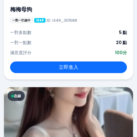
梅梅母狗
ID: i349_301588
一對一忙線中
i349
一對多點數
5 點
一對一點數
20 點
滿意度評分
100分
立即進入
在線