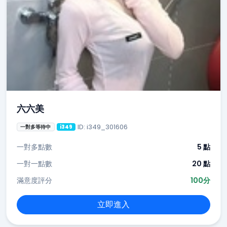
六六美
ID: i349_301606
一對多等待中
i349
一對多點數
5 點
一對一點數
20 點
滿意度評分
100分
立即進入