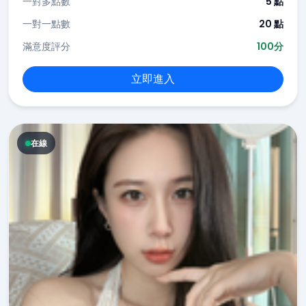
一對多點數
5 點
一對一點數
20 點
滿意度評分
100分
立即進入
在線