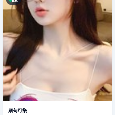
在線
緬甸可樂