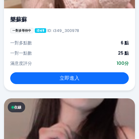
樂蘇蘇
ID: i349_300978
一對多等待中
i349
一對多點數
6 點
一對一點數
25 點
滿意度評分
100分
立即進入
在線