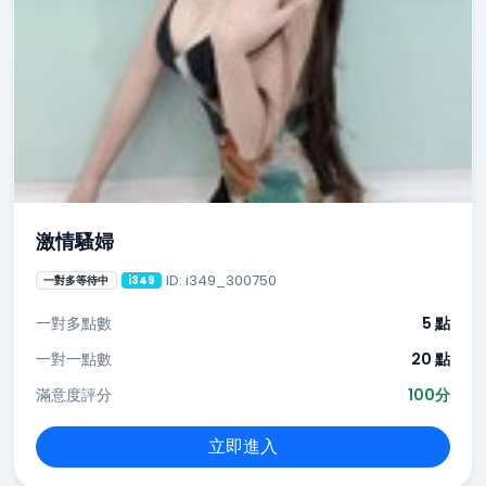
激情騷婦
ID: i349_300750
一對多等待中
i349
一對多點數
5 點
一對一點數
20 點
滿意度評分
100分
立即進入