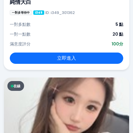
純情大白
ID: i349_301362
一對多等待中
i349
一對多點數
5 點
一對一點數
20 點
滿意度評分
100分
立即進入
在線