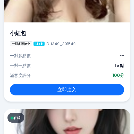
小紅包
ID: i349_301549
一對多等待中
i349
一對多點數
--
一對一點數
15 點
滿意度評分
100分
立即進入
在線