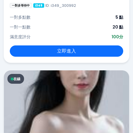
ID: i349_300992
一對多等待中
i349
一對多點數
5 點
一對一點數
20 點
滿意度評分
100分
立即進入
在線