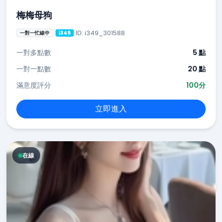
梅梅母狗
ID: i349_301588
一對一忙線中
i349
一對多點數
5 點
一對一點數
20 點
滿意度評分
100分
立即進入
在線