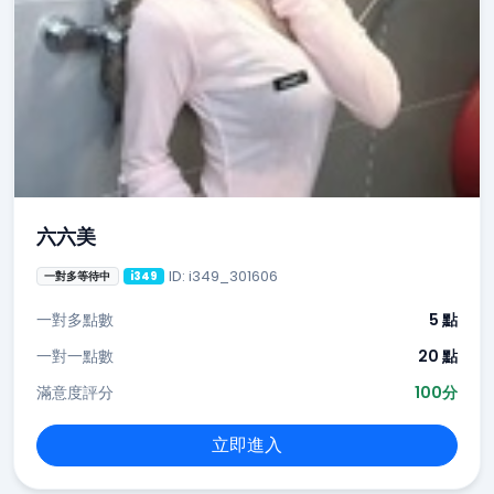
六六美
ID: i349_301606
一對多等待中
i349
一對多點數
5 點
一對一點數
20 點
滿意度評分
100分
立即進入