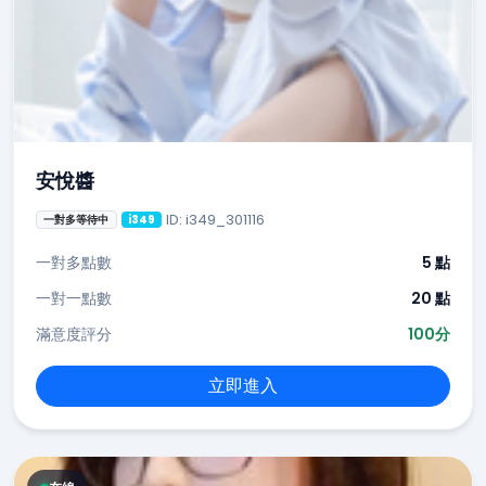
安悅醬
ID: i349_301116
一對多等待中
i349
一對多點數
5 點
一對一點數
20 點
滿意度評分
100分
立即進入