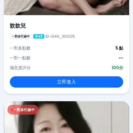
歆歆兒
ID: i349_301225
一對多忙線中
i349
一對多點數
5 點
一對一點數
--
滿意度評分
100分
立即進入
一對多忙線中