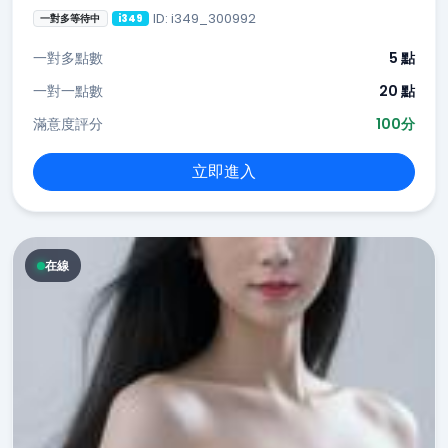
ID: i349_300992
一對多等待中
i349
一對多點數
5 點
一對一點數
20 點
滿意度評分
100分
立即進入
在線