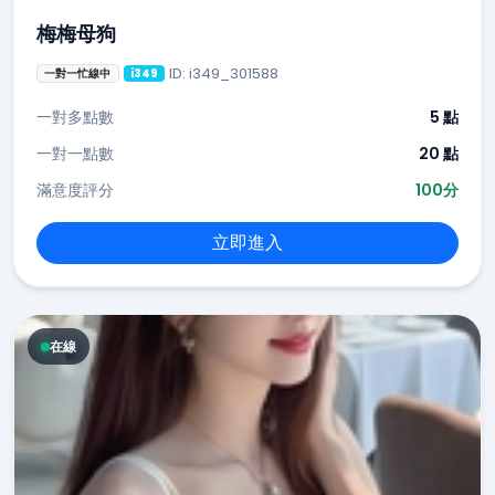
梅梅母狗
ID: i349_301588
一對一忙線中
i349
一對多點數
5 點
一對一點數
20 點
滿意度評分
100分
立即進入
在線