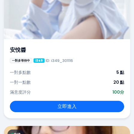
安悅醬
ID: i349_301116
一對多等待中
i349
一對多點數
5 點
一對一點數
20 點
滿意度評分
100分
立即進入