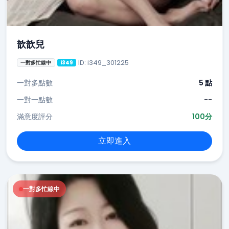
歆歆兒
ID: i349_301225
一對多忙線中
i349
一對多點數
5 點
一對一點數
--
滿意度評分
100分
立即進入
一對多忙線中