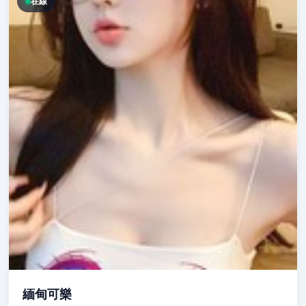
在線
緬甸可樂