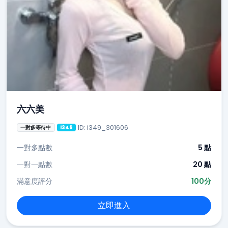
六六美
ID: i349_301606
一對多等待中
i349
一對多點數
5 點
一對一點數
20 點
滿意度評分
100分
立即進入