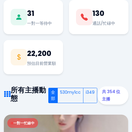
31
130
一對一等待中
通話/忙碌中
22,200
預估目前營業額
所有主播動
共 354 位
全
530my1cc
i349
態
部
主播
一對一忙線中