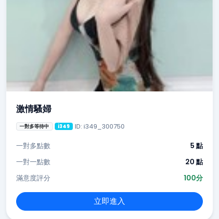
激情騷婦
ID: i349_300750
一對多等待中
i349
一對多點數
5 點
一對一點數
20 點
滿意度評分
100分
立即進入