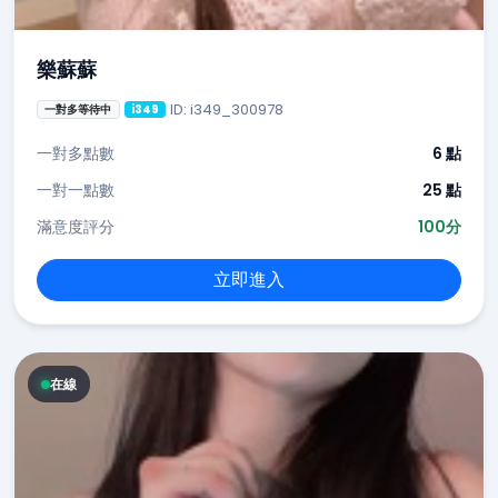
樂蘇蘇
ID: i349_300978
一對多等待中
i349
一對多點數
6 點
一對一點數
25 點
滿意度評分
100分
立即進入
在線