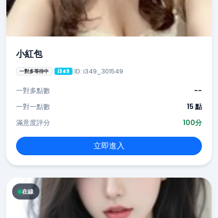
小紅包
ID: i349_301549
一對多等待中
i349
一對多點數
--
一對一點數
15 點
滿意度評分
100分
立即進入
在線