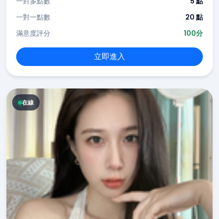
一對多點數
5 點
一對一點數
20 點
滿意度評分
100分
立即進入
在線