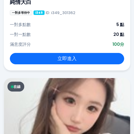
純情大白
ID: i349_301362
一對多等待中
i349
一對多點數
5 點
一對一點數
20 點
滿意度評分
100分
立即進入
在線