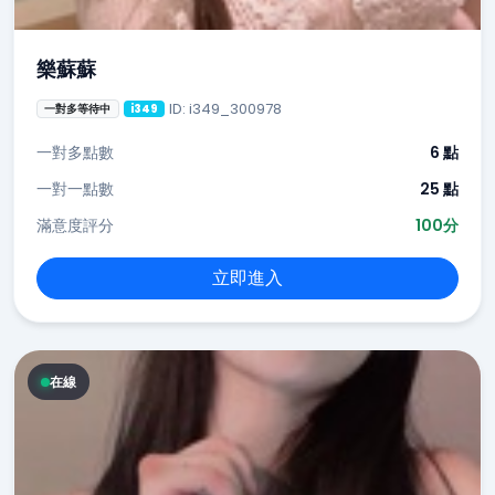
樂蘇蘇
ID: i349_300978
一對多等待中
i349
一對多點數
6 點
一對一點數
25 點
滿意度評分
100分
立即進入
在線