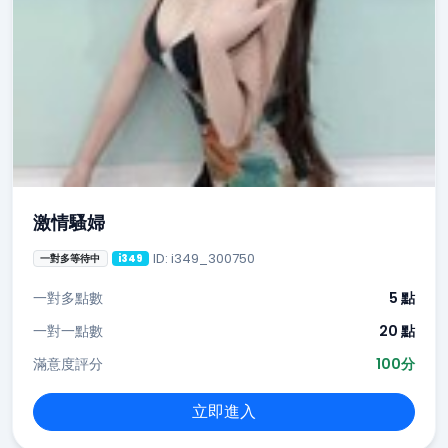
激情騷婦
ID: i349_300750
一對多等待中
i349
一對多點數
5 點
一對一點數
20 點
滿意度評分
100分
立即進入