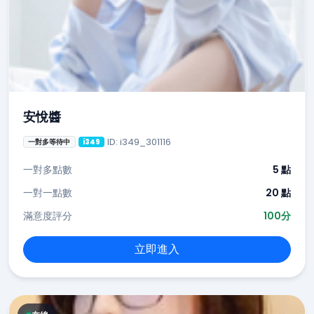
安悅醬
ID: i349_301116
一對多等待中
i349
一對多點數
5 點
一對一點數
20 點
滿意度評分
100分
立即進入