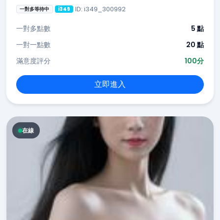
ID: i349_300992
一對多等待中
i349
一對多點數
5 點
一對一點數
20 點
滿意度評分
100分
立即進入
在線