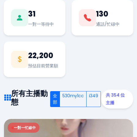
31
130
一對一等待中
通話/忙碌中
22,200
預估目前營業額
所有主播動
共 354 位
全
530my1cc
i349
態
部
主播
一對一忙線中