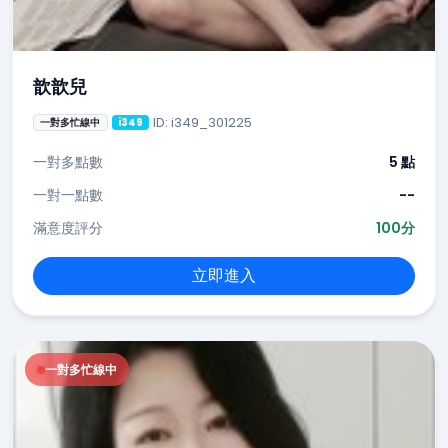
歆歆兒
ID: i349_301225
一對多忙線中
i349
一對多點數
5 點
一對一點數
--
滿意度評分
100分
立即進入
一對多忙線中