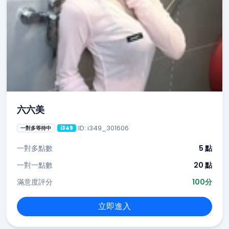
六六美
ID: i349_301606
一對多等待中
i349
一對多點數
5 點
一對一點數
20 點
滿意度評分
100分
立即進入