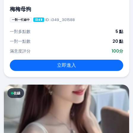
梅梅母狗
ID: i349_301588
一對一忙線中
i349
一對多點數
5 點
一對一點數
20 點
滿意度評分
100分
立即進入
在線