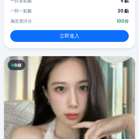
一對多點數
5 點
一對一點數
20 點
滿意度評分
100分
立即進入
在線