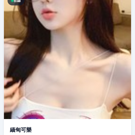
在線
緬甸可樂