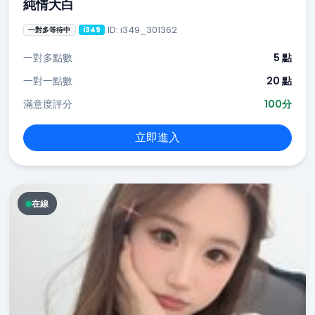
純情大白
ID: i349_301362
一對多等待中
i349
一對多點數
5 點
一對一點數
20 點
滿意度評分
100分
立即進入
在線