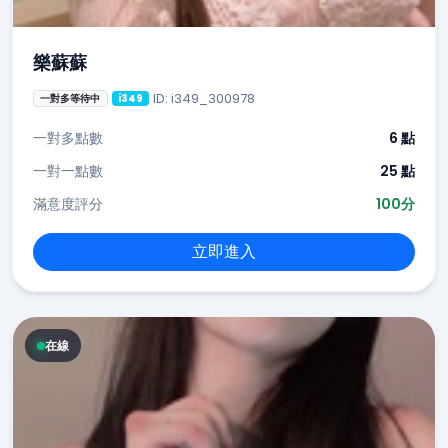
樂蘇蘇
ID: i349_300978
一對多等待中
i349
一對多點數
6 點
一對一點數
25 點
滿意度評分
100分
立即進入
在線