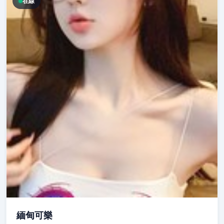
在線
緬甸可樂