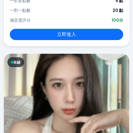
一對多點數
5 點
一對一點數
20 點
滿意度評分
100分
立即進入
在線