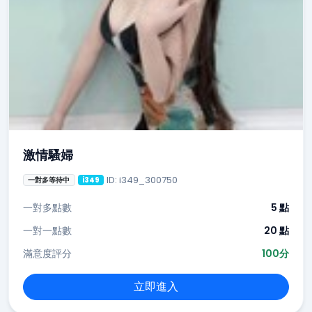
激情騷婦
ID: i349_300750
一對多等待中
i349
一對多點數
5 點
一對一點數
20 點
滿意度評分
100分
立即進入