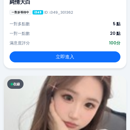
純情大白
ID: i349_301362
一對多等待中
i349
一對多點數
5 點
一對一點數
20 點
滿意度評分
100分
立即進入
在線