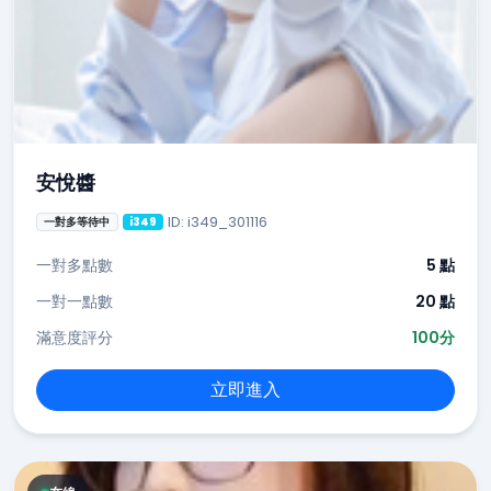
安悅醬
ID: i349_301116
一對多等待中
i349
一對多點數
5 點
一對一點數
20 點
滿意度評分
100分
立即進入