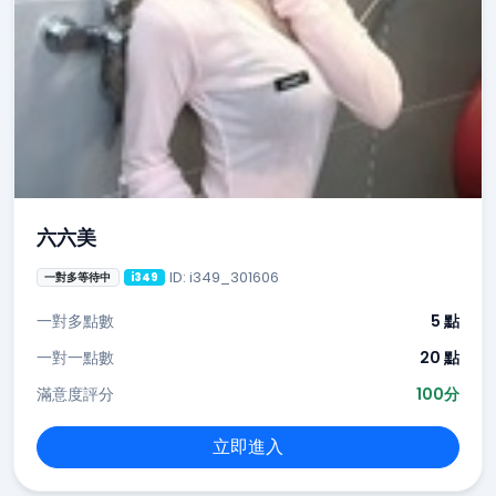
六六美
ID: i349_301606
一對多等待中
i349
一對多點數
5 點
一對一點數
20 點
滿意度評分
100分
立即進入