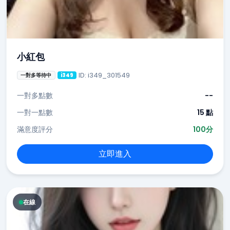
小紅包
ID: i349_301549
一對多等待中
i349
一對多點數
--
一對一點數
15 點
滿意度評分
100分
立即進入
在線