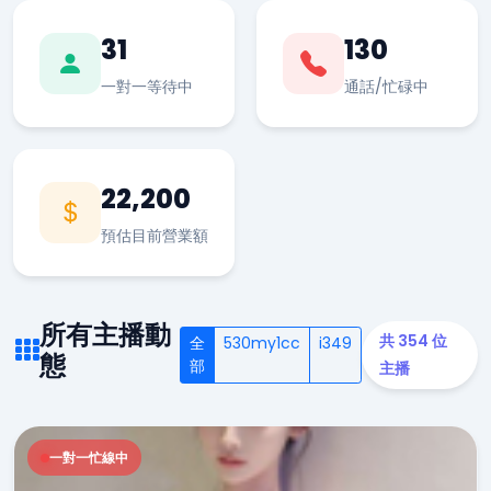
31
130
一對一等待中
通話/忙碌中
22,200
預估目前營業額
所有主播動
共 354 位
全
530my1cc
i349
態
部
主播
一對一忙線中