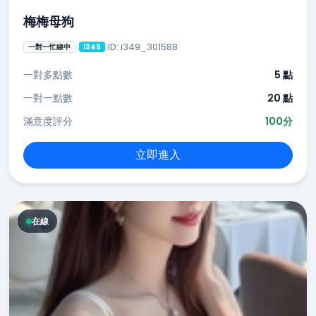
梅梅母狗
ID: i349_301588
一對一忙線中
i349
一對多點數
5 點
一對一點數
20 點
滿意度評分
100分
立即進入
在線