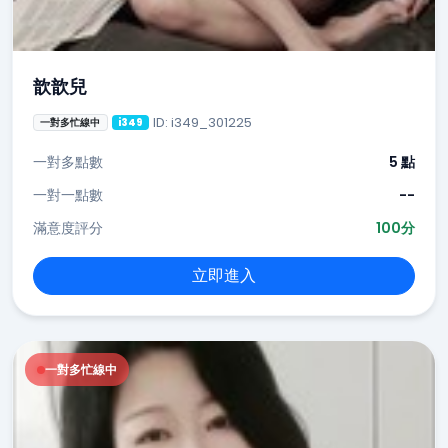
歆歆兒
ID: i349_301225
一對多忙線中
i349
一對多點數
5 點
一對一點數
--
滿意度評分
100分
立即進入
一對多忙線中