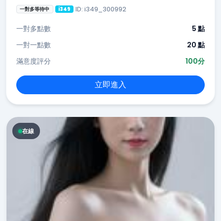
ID: i349_300992
一對多等待中
i349
一對多點數
5 點
一對一點數
20 點
滿意度評分
100分
立即進入
在線