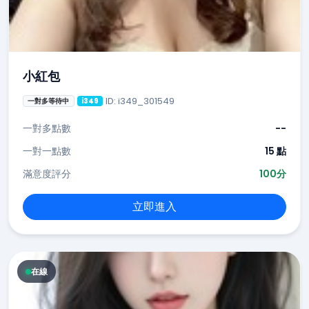
小紅包
ID: i349_301549
一對多等待中
i349
一對多點數
--
一對一點數
15 點
滿意度評分
100分
立即進入
在線