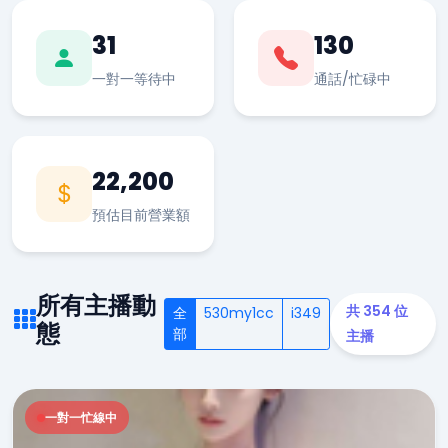
31
130
一對一等待中
通話/忙碌中
22,200
預估目前營業額
所有主播動
共 354 位
全
530my1cc
i349
態
部
主播
一對一忙線中