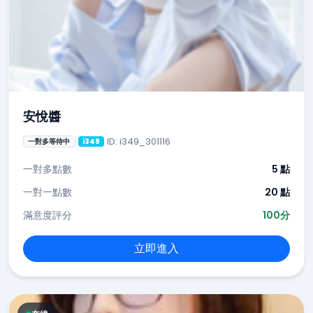
安悅醬
ID: i349_301116
一對多等待中
i349
一對多點數
5 點
一對一點數
20 點
滿意度評分
100分
立即進入