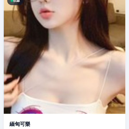
在線
緬甸可樂