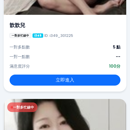
歆歆兒
ID: i349_301225
一對多忙線中
i349
一對多點數
5 點
一對一點數
--
滿意度評分
100分
立即進入
一對多忙線中