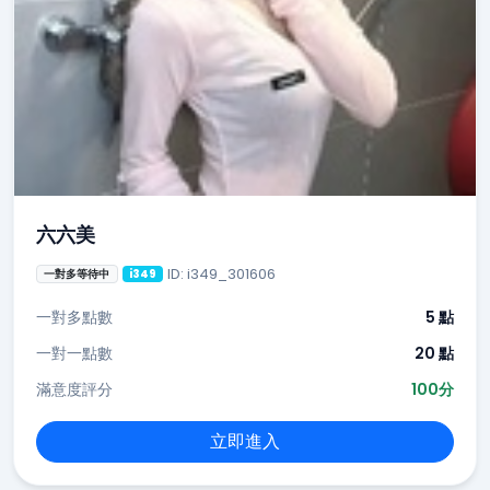
六六美
ID: i349_301606
一對多等待中
i349
一對多點數
5 點
一對一點數
20 點
滿意度評分
100分
立即進入