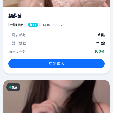
樂蘇蘇
ID: i349_300978
一對多等待中
i349
一對多點數
6 點
一對一點數
25 點
滿意度評分
100分
立即進入
在線