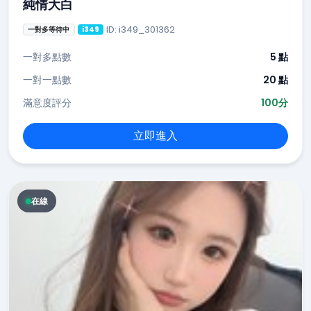
純情大白
ID: i349_301362
一對多等待中
i349
一對多點數
5 點
一對一點數
20 點
滿意度評分
100分
立即進入
在線