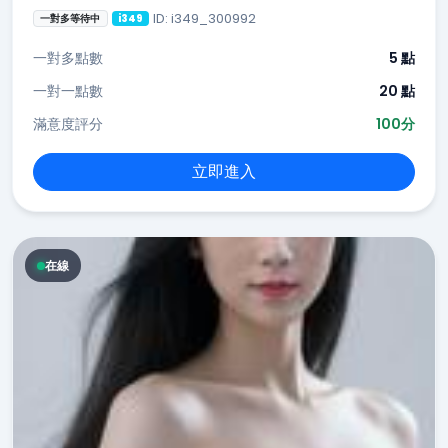
ID: i349_300992
一對多等待中
i349
一對多點數
5 點
一對一點數
20 點
滿意度評分
100分
立即進入
在線