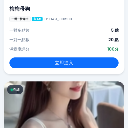
梅梅母狗
ID: i349_301588
一對一忙線中
i349
一對多點數
5 點
一對一點數
20 點
滿意度評分
100分
立即進入
在線