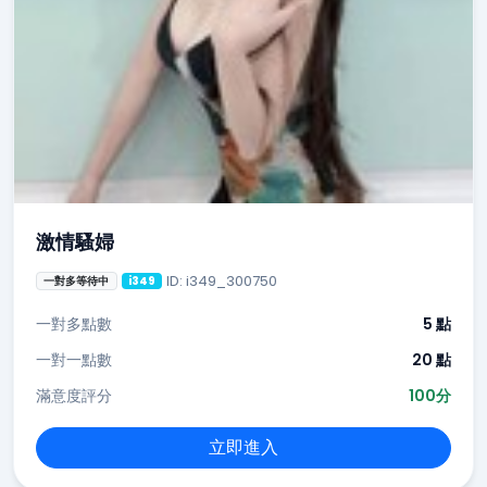
激情騷婦
ID: i349_300750
一對多等待中
i349
一對多點數
5 點
一對一點數
20 點
滿意度評分
100分
立即進入