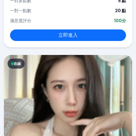
一對多點數
5 點
一對一點數
20 點
滿意度評分
100分
立即進入
在線