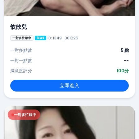
歆歆兒
ID: i349_301225
一對多忙線中
i349
一對多點數
5 點
一對一點數
--
滿意度評分
100分
立即進入
一對多忙線中