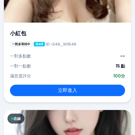
小紅包
ID: i349_301549
一對多等待中
i349
一對多點數
--
一對一點數
15 點
滿意度評分
100分
立即進入
在線