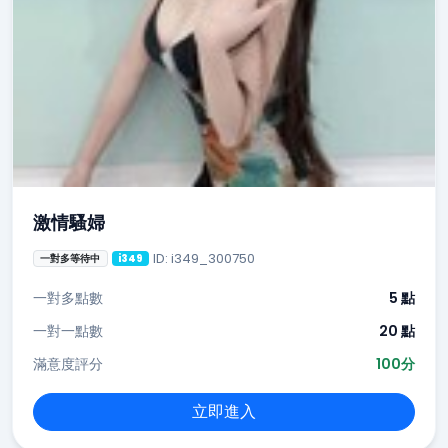
激情騷婦
ID: i349_300750
一對多等待中
i349
一對多點數
5 點
一對一點數
20 點
滿意度評分
100分
立即進入