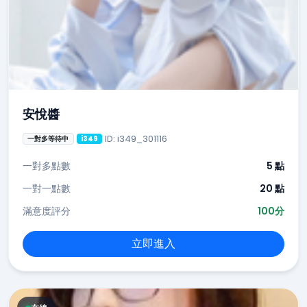
安悅醬
ID: i349_301116
一對多等待中
i349
一對多點數
5 點
一對一點數
20 點
滿意度評分
100分
立即進入