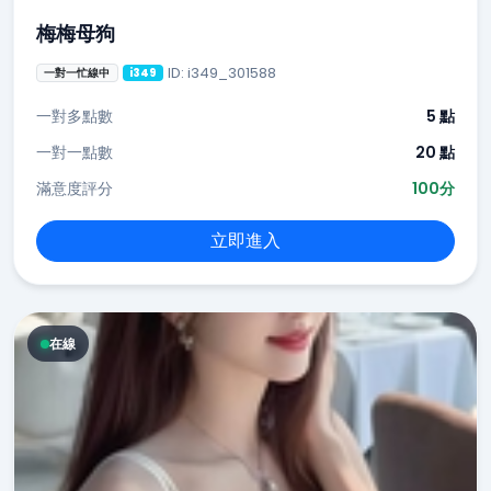
梅梅母狗
ID: i349_301588
一對一忙線中
i349
一對多點數
5 點
一對一點數
20 點
滿意度評分
100分
立即進入
在線