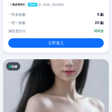
ID: i349_300992
一對多等待中
i349
一對多點數
5 點
一對一點數
20 點
滿意度評分
100分
立即進入
在線