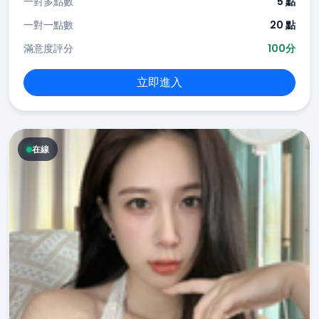
一對多點數
5 點
一對一點數
20 點
滿意度評分
100分
立即進入
在線