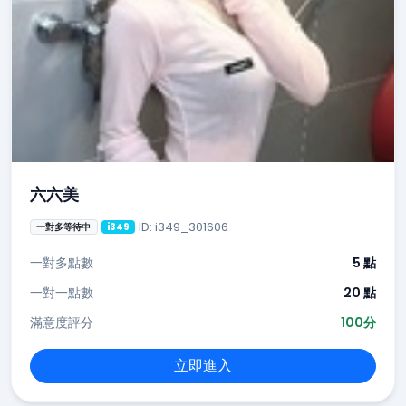
六六美
ID: i349_301606
一對多等待中
i349
一對多點數
5 點
一對一點數
20 點
滿意度評分
100分
立即進入