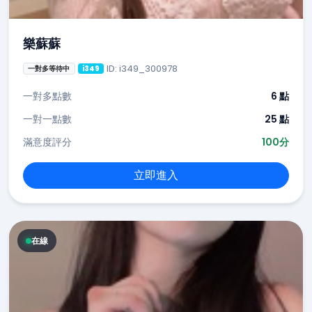
樂蘇蘇
ID: i349_300978
一對多等待中
i349
一對多點數
6 點
一對一點數
25 點
滿意度評分
100分
立即進入
在線