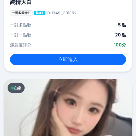
純情大白
ID: i349_301362
一對多等待中
i349
一對多點數
5 點
一對一點數
20 點
滿意度評分
100分
立即進入
在線