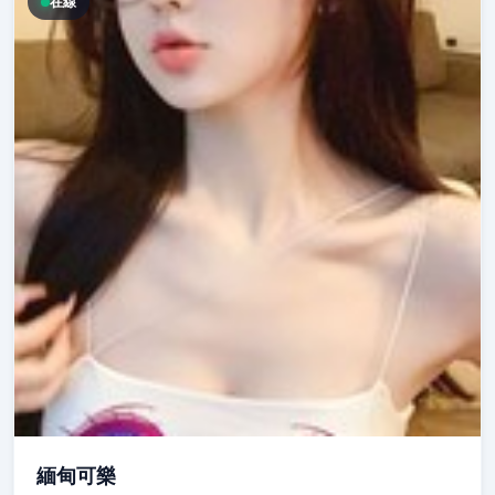
在線
緬甸可樂