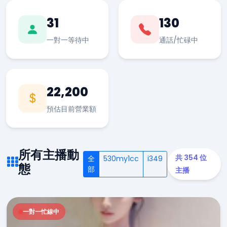
31
130
一對一等待中
通話/忙碌中
22,200
預估目前營業額
所有主播動
共 354 位
全
530my1cc
i349
態
部
主播
一對一忙線中